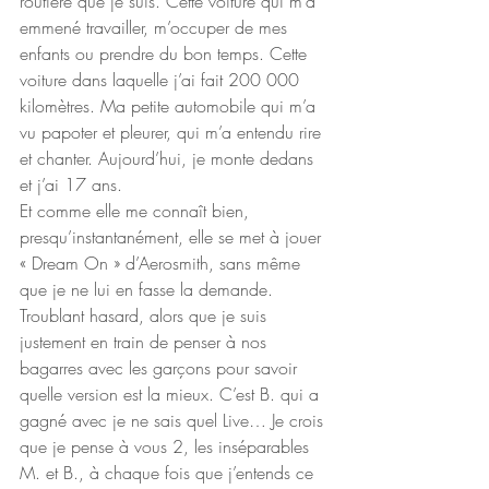
routière que je suis. Cette voiture qui m’a 
emmené travailler, m’occuper de mes 
enfants ou prendre du bon temps. Cette 
voiture dans laquelle j’ai fait 200 000 
kilomètres. Ma petite automobile qui m’a 
vu papoter et pleurer, qui m’a entendu rire 
et chanter. Aujourd’hui, je monte dedans 
et j’ai 17 ans.
Et comme elle me connaît bien, 
presqu’instantanément, elle se met à jouer 
« Dream On » d’Aerosmith, sans même 
que je ne lui en fasse la demande. 
Troublant hasard, alors que je suis 
justement en train de penser à nos 
bagarres avec les garçons pour savoir 
quelle version est la mieux. C’est B. qui a 
gagné avec je ne sais quel Live… Je crois 
que je pense à vous 2, les inséparables 
M. et B., à chaque fois que j’entends ce 