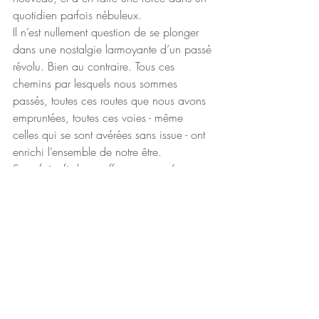
quotidien parfois nébuleux.
Il n’est nullement question de se plonger 
dans une nostalgie larmoyante d’un passé 
révolu. Bien au contraire. Tous ces 
chemins par lesquels nous sommes 
passés, toutes ces routes que nous avons 
empruntées, toutes ces voies - même 
celles qui se sont avérées sans issue - ont 
enrichi l’ensemble de notre être. 
Sans faire fi des souffrances passées ou 
présentes, mais en apprenant à les 
accueillir, la sophrologie aide, entre autre 
chose, à faire le calme en soi. Elle nous 
permet d’arrêter les bruits parfois 
incessants de notre tête, pour nous re-
connecter à nous-même. Nous re-
connaître dans nos richesses et nos 
ressources pour pouvoir appréhender nos 