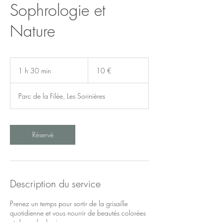
Sophrologie et
Nature
10
euros
1 h 30 min
1
10 €
3
0
Parc de la Filée, Les Sorinières
m
i
n
Réservé
Description du service
Prenez un temps pour sortir de la grisaille
quotidienne et vous nourrir de beautés colorées