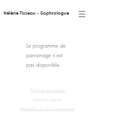
Hélène Tisseau - Sophrologue
Le programme de
parrainage n'est
pas disponible.
Politique de cookies
Mentions légales
Médiation de la consommation
© Copyright 2023 par Hélène
Tisseau, ®™