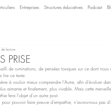
rticuliers
Entreprises
Structures éducatives
Podcast
B
 de lecture
 PRISE
sailli de ruminations, de pensées toxiques sur ce dont nous
e lire ce texte.
amène à vouloir mieux comprendre l’Autre, afin d’évoluer dan
us aimante et finalement, plus vivable. Mais cette merveille
hie fera l’objet d’un autre post.
, pour pouvoir faire preuve d’empathie, n’avons-nous pas d