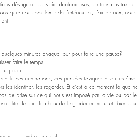
tions désagréables, voire douloureuses, en tous cas toxique
ons qui « nous bouffent » de l’intérieur et, l’air de rien, no
ment. 
s quelques minutes chaque jour pour faire une pause?
isser faire le temps.
ous poser.
ueillir ces ruminations, ces pensées toxiques et autres émot
 les identifier, les regarder. Et c’est à ce moment là que n
as de prise sur ce qui nous est imposé par la vie ou par les 
nsabilité de faire le choix de le garder en nous et, bien sou
illir. Et prendre du recul.