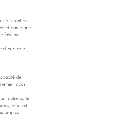
ues qui sont de 
vie et parce que 
e fais une 
tiel que nous 
capacité de 
einement nous 
ant notre porte! 
ons, elle finit 
os propres 