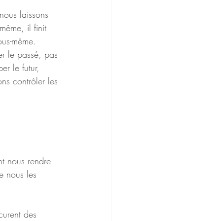
 nous laissons 
même, il finit 
nous-même.
 le passé, pas 
r le futur, 
s contrôler les 
ent nous rendre 
e nous les 
curent des 