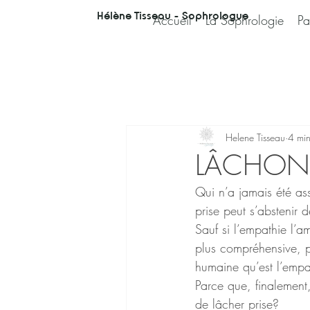
Hélène Tisseau - Sophrologue
Accueil
La Sophrologie
Pa
Helene Tisseau
4 min
LÂCHONS
Qui n’a jamais été as
prise peut s’abstenir d
Sauf si l’empathie l’
plus compréhensive, pl
humaine qu’est l’empat
Parce que, finalement
de lâcher prise?