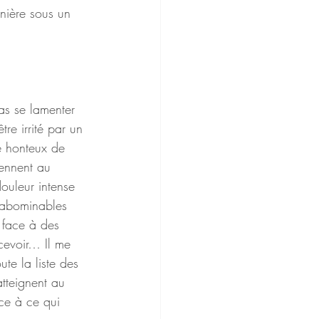
rnière sous un 
as se lamenter 
re irrité par un 
 honteux de 
ennent au 
ouleur intense 
 abominables 
 face à des 
ecevoir… Il me 
ute la liste des 
tteignent au 
ace à ce qui 