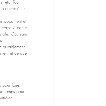
s, etc. Tout 
r de nous-même 
s appartient et 
/ corps / coeur 
isible. Car, sans 
s 
rs durablement 
tient et ce que 
 pour faire 
t un temps pour 
ntrôler.