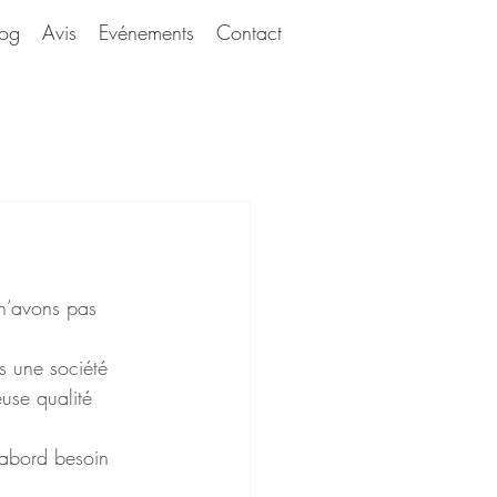
log
Avis
Evénements
Contact
 n’avons pas 
s une société 
use qualité 
’abord besoin 