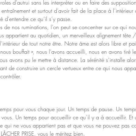
oles d’autrui sans les interpréter ou en faire des supposition
ntraînement et surtout d’avoir fait de la place à l’intérieu
té d’entendre ce qu’il s’y passe.
s de nos ruminations, l’on peut se concentrer sur ce qui nou
s appartient au quotidien, un merveilleux alignement tête 
’intérieur de tout notre être. Notre âme est alors libre et pa
 nous bouffait », nous l’avons accueilli, nous en avons tiré le
us avons pu le mettre à distance. La sérénité s’installe alo
ant de construire un cercle vertueux entre ce qui nous appar
ontrôler.
temps pour vous chaque jour. Un temps de pause. Un temps
de vous. Un temps pour accueillir ce qu’il y a à accueillir. E
ce qui ne vous appartient pas et que vous ne pouvez pas co
 LÂCHER PRISE, vous le méritez bien.