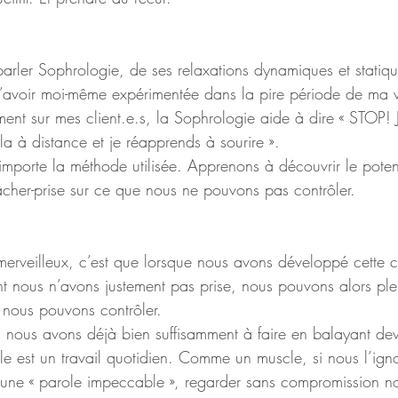
 parler Sophrologie, de ses relaxations dynamiques et statiq
r l’avoir moi-même expérimentée dans la pire période de ma 
ment sur mes client.e.s, la Sophrologie aide à dire « STOP! J
la à distance et je réapprends à sourire ».
importe la méthode utilisée. Apprenons à découvrir le poten
cher-prise sur ce que nous ne pouvons pas contrôler.
 merveilleux, c’est que lorsque nous avons développé cette 
ont nous n’avons justement pas prise, nous pouvons alors pl
 nous pouvons contrôler.
 nous avons déjà bien suffisamment à faire en balayant dev
lle est un travail quotidien. Comme un muscle, si nous l’ignor
r une « parole impeccable », regarder sans compromission n