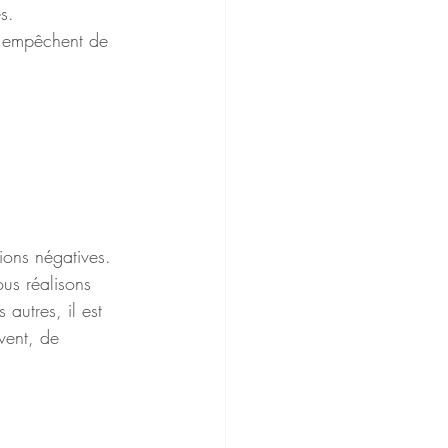
s. 
us empêchent de 
ions négatives. 
ous réalisons 
autres, il est 
vent, de 